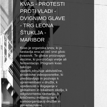
KVAS - PROTESTI
PROTI VLADI -
DVIGNIMO GLAVE
- TRG LEONA
ŠTUKLJA -
MARIBOR
Kvas je organska snov, ki jo
sestavlja ena ali več vrst glivic
kvasovk. Te glivice proizvajajo
encime, ki povzročajo vretje ali
fermentacijo. Program kvas
tako po
vsebini združuje aktivistične,
proaktivne videoposnetke, ki
predstavljajo in pozivajo k
spremembam v družbi, k
vpletenosti v dogajanje v
globalnem in lokalnem okolju, k
odgovornemu ravnanju, h
kritičnemu mišljenju ter k
samoorganizaciji družbe in
posameznikov.